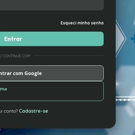
Esqueci minha senha
Entrar
U CONTINUE COM
ntrar com Google
rma
Cadastre-se
i conta?