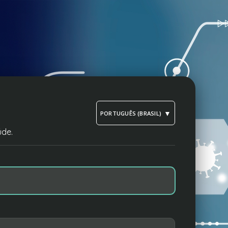
PORTUGUÊS (BRASIL)
úde.